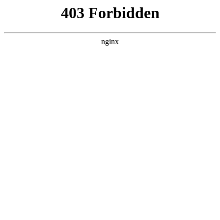
跳转到内容
切
切
换
换
搜
菜
索
单
DG真人 - DG试玩 -视讯百
家乐的骄傲
子菜单
欢迎来到DG真人 - DG试玩 -视讯百
家乐骄傲