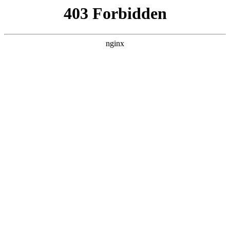
跳转到内容
切
切
换
换
搜
菜
索
单
招生 & 援助
子菜单
在
DG真人 - DG试玩 -视讯百家乐
，你的激情可以成为你
通往未来的大门. 我们负担得起的学术课程提供灵活的选
择，让你走上梦想的职业道路. 你将从经验丰富的教师和行
业专家那里学习，他们不仅在课堂上提供指导, 同时也让你